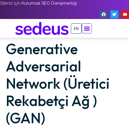
Siteniz için
Kurumsal SEO Danışmanlığı
EN
Generative
Adversarial
Network (Üretici
Rekabetçi Ağ )
(GAN)