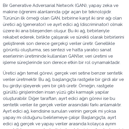
Bir Generative Adversarial Network (GAN), yapay zeka ve
makine öğrenimi alanlarında çığır açan bir teknolojidir.
Türünün ilk örneği olan GAN, birbirine karşıt iki sinir ağı olan
üretici ağ (generator) ve ayırt edici ağ (discriminator) olmak
üzere iki ana bileşenden oluşur. Bu iki ağ, birbirleriyle
rekabet ederek, birlikte çalışarak ve sürekli olarak birbirlerini
geliştirerek son derece gerçekçi veriler üretir. Genellikle
görüntü oluşturma, ses sentezi ve hatta yaratıcı sanat
eserlerinin üretiminde kullanılan GAN’ler, veri üretimi ve
işleme süreçlerinde son derece etkin bir rol oynamaktadır.
Üretici ağın temel görevi, gerçek veri setine benzer sentetik
veriler üretmektir. Bu ağ, başlangıçta rastgele bir girdi alır ve
bu girdiyi işleyerek yeni bir çıktı üretir. Örneğin, rastgele
gürültü girişlerinden insan yüzü gibi karmaşık yapılar
oluşturabilir. Diğer taraftan, ayırt edici ağın görevi ise bu
sentetik veriler ile gerçek veriler arasındaki farkı anlamaktır.
Ayırt edici ağ, kendisine sunulan verinin gerçek mi yoksa
yapay mı olduğunu belirlemeye çalışır. Başlangıçta, ayırt
edici ağ gerçek ve yapay veriler arasında kolayca ayrım