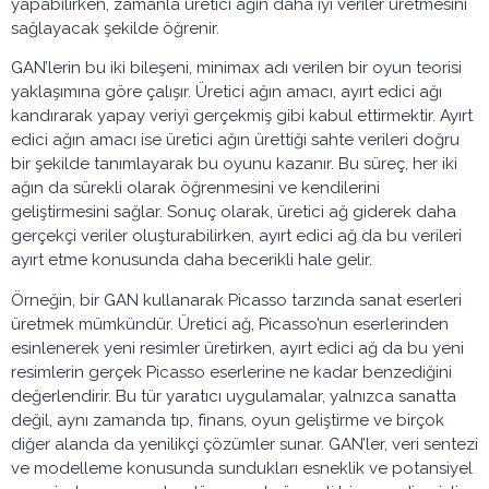
yapabilirken, zamanla üretici ağın daha iyi veriler üretmesini
sağlayacak şekilde öğrenir.
GAN’lerin bu iki bileşeni, minimax adı verilen bir oyun teorisi
yaklaşımına göre çalışır. Üretici ağın amacı, ayırt edici ağı
kandırarak yapay veriyi gerçekmiş gibi kabul ettirmektir. Ayırt
edici ağın amacı ise üretici ağın ürettiği sahte verileri doğru
bir şekilde tanımlayarak bu oyunu kazanır. Bu süreç, her iki
ağın da sürekli olarak öğrenmesini ve kendilerini
geliştirmesini sağlar. Sonuç olarak, üretici ağ giderek daha
gerçekçi veriler oluşturabilirken, ayırt edici ağ da bu verileri
ayırt etme konusunda daha becerikli hale gelir.
Örneğin, bir GAN kullanarak Picasso tarzında sanat eserleri
üretmek mümkündür. Üretici ağ, Picasso’nun eserlerinden
esinlenerek yeni resimler üretirken, ayırt edici ağ da bu yeni
resimlerin gerçek Picasso eserlerine ne kadar benzediğini
değerlendirir. Bu tür yaratıcı uygulamalar, yalnızca sanatta
değil, aynı zamanda tıp, finans, oyun geliştirme ve birçok
diğer alanda da yenilikçi çözümler sunar. GAN’ler, veri sentezi
ve modelleme konusunda sundukları esneklik ve potansiyel