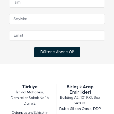
Bültene Abone Ol!
Türkiye
Birleşik Arap
Emirlikleri
İstiklal Mahallesi,
Building A2, 101 P.O. Box
Demirciler Sokak No:16
342001
Daire:2
Dubai Silicon Oasis, DDP
Odunpazarı/Eskişehir