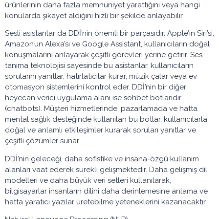
ürünlerinin daha fazla memnuniyet yarattığını veya hangi
konularda şikayet aldığını hızlı bir şekilde anlayabilir.
Sesli asistanlar da DDİ’nin önemli bir parçasıdır. Apple’ın Siri’si,
Amazon’un Alexa’sı ve Google Assistant, kullanıcıların doğal
konuşmalarını anlayarak çeşitli görevleri yerine getirir. Ses
tanıma teknolojisi sayesinde bu asistanlar, kullanıcıların
sorularını yanıtlar, hatırlatıcılar kurar, müzik çalar veya ev
otomasyon sistemlerini kontrol eder. DDİ’nin bir diğer
heyecan verici uygulama alanı ise sohbet botlarıdır
(chatbots). Müşteri hizmetlerinde, pazarlamada ve hatta
mental sağlık desteğinde kullanılan bu botlar, kullanıcılarla
doğal ve anlamlı etkileşimler kurarak soruları yanıtlar ve
çeşitli çözümler sunar.
DDİ’nin geleceği, daha sofistike ve insana-özgü kullanım
alanları vaat ederek sürekli gelişmektedir. Daha gelişmiş dil
modelleri ve daha büyük veri setleri kullanılarak,
bilgisayarlar insanların dilini daha derinlemesine anlama ve
hatta yaratıcı yazılar üretebilme yeteneklerini kazanacaktır.