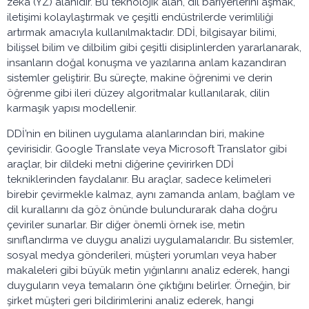
zeka (YZ) alanıdır. Bu teknolojik alan, dil bariyerlerini aşmak,
iletişimi kolaylaştırmak ve çeşitli endüstrilerde verimliliği
artırmak amacıyla kullanılmaktadır. DDİ, bilgisayar bilimi,
bilişsel bilim ve dilbilim gibi çeşitli disiplinlerden yararlanarak,
insanların doğal konuşma ve yazılarına anlam kazandıran
sistemler geliştirir. Bu süreçte, makine öğrenimi ve derin
öğrenme gibi ileri düzey algoritmalar kullanılarak, dilin
karmaşık yapısı modellenir.
DDİ’nin en bilinen uygulama alanlarından biri, makine
çevirisidir. Google Translate veya Microsoft Translator gibi
araçlar, bir dildeki metni diğerine çevirirken DDİ
tekniklerinden faydalanır. Bu araçlar, sadece kelimeleri
birebir çevirmekle kalmaz, aynı zamanda anlam, bağlam ve
dil kurallarını da göz önünde bulundurarak daha doğru
çeviriler sunarlar. Bir diğer önemli örnek ise, metin
sınıflandırma ve duygu analizi uygulamalarıdır. Bu sistemler,
sosyal medya gönderileri, müşteri yorumları veya haber
makaleleri gibi büyük metin yığınlarını analiz ederek, hangi
duyguların veya temaların öne çıktığını belirler. Örneğin, bir
şirket müşteri geri bildirimlerini analiz ederek, hangi