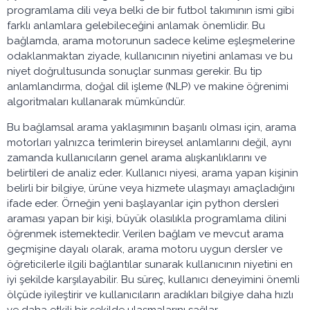
programlama dili veya belki de bir futbol takımının ismi gibi
farklı anlamlara gelebileceğini anlamak önemlidir. Bu
bağlamda, arama motorunun sadece kelime eşleşmelerine
odaklanmaktan ziyade, kullanıcının niyetini anlaması ve bu
niyet doğrultusunda sonuçlar sunması gerekir. Bu tip
anlamlandırma, doğal dil işleme (NLP) ve makine öğrenimi
algoritmaları kullanarak mümkündür.
Bu bağlamsal arama yaklaşımının başarılı olması için, arama
motorları yalnızca terimlerin bireysel anlamlarını değil, aynı
zamanda kullanıcıların genel arama alışkanlıklarını ve
belirtileri de analiz eder. Kullanıcı niyesi, arama yapan kişinin
belirli bir bilgiye, ürüne veya hizmete ulaşmayı amaçladığını
ifade eder. Örneğin yeni başlayanlar için python dersleri
araması yapan bir kişi, büyük olasılıkla programlama dilini
öğrenmek istemektedir. Verilen bağlam ve mevcut arama
geçmişine dayalı olarak, arama motoru uygun dersler ve
öğreticilerle ilgili bağlantılar sunarak kullanıcının niyetini en
iyi şekilde karşılayabilir. Bu süreç, kullanıcı deneyimini önemli
ölçüde iyileştirir ve kullanıcıların aradıkları bilgiye daha hızlı
ve daha etkili bir şekilde ulaşmalarını sağlar.