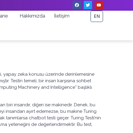
EN
ane
Hakkımızda
İletişim
esti, yapay zeka konusu üzerinde derinlemesine
tır. Testin temeli, bir insan karşısına sohbet
Computing Machinery and Intelligence” başlıklı
dan biri insandır, diğeri ise makinedir. Denek, bu
neyi insandan ayırt edemezse, bu makine Turing
ak tanımlarsa chatbot testi geçer. Turing Testi’nin
olma yeteneğini de değerlendirmektir. Bu test,