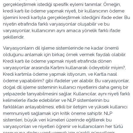
gerçekleştirmek istediği spesifik eylemi tanımlar. Örneğin,
kredi kartı ile ödeme yapmak niyeti, bir kullanıcının ödeme
işlemini kredi kartıyla gerçekleştirmek istediğini ifade eder. Bu
niyetin etrafında farklı varyasyonlar oluşabilir ve bu
varyasyonlar, kullanıcının aynı amaca yönelik farklı ifade
şekilleridir.
Varyasyonların dil işleme sistemlerinde ne kadar önemli
olduğunu anlamak için birkaç örnek vermek faydalı olabilir.
Kredi kartı ile ödeme yapmak niyeti etrafında dönen
varyasyonlar arasında Kartımı kullanarak ödeyebilir miyim?,
Kredi kartımla ödeme yapmak istiyorum, ve Kartla nasıl
ödeme yapabilirim? gibi ifadeler yer alabilir. Bu varyasyonlar,
doğal dil işleme sisteminin kullanıcı niyetlerini daha geniş bir
yelpazede tanıyabilmesini sağlar. Kullanıcılar, aynı niyeti farklı
kelimelerle ifade edebilirler ve NLP sistemlerinin bu
farklılıkları anlayabilmesi, etkili bir iletişim ve yüksek kullanıcı
memnuniyeti sağlamak için kritik öneme sahiptir. NLP
sistemleri, büyük veri kümeleri üzerinde eğitilerek bu
varyasyonları ve niyetleri öğrenir ve kullanıcıların her türlü
sorgusuna doğru yanıt vermek için sürekli güncellenir.