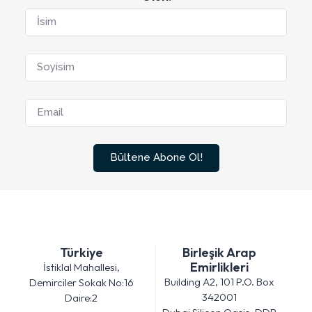
Bültene Abone Ol!
Türkiye
Birleşik Arap
Emirlikleri
İstiklal Mahallesi,
Building A2, 101 P.O. Box
Demirciler Sokak No:16
342001
Daire:2