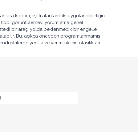
lanlara kadar çeşitli alanlardaki uygulanabilirliğini
bile tıbbi görüntülemeyi yorumlama genel
stekli bir araç, yolda beklenmedik bir engelle
arı alabilir. Bu, açıkça önceden programlanmamış
üstrilerde yenilik ve verimlilik için olasılıkları