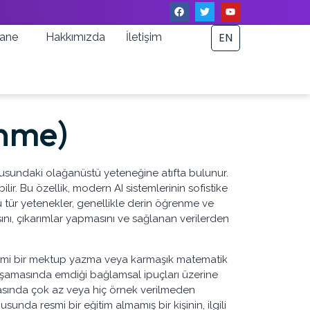
EN
ane
Hakkımızda
İletişim
enme)
nusundaki olağanüstü yeteneğine atıfta bulunur.
lir. Bu özellik, modern AI sistemlerinin sofistike
 Bu tür yetenekler, genellikle derin öğrenme ve
ını, çıkarımlar yapmasını ve sağlanan verilerden
k resmi bir mektup yazma veya karmaşık matematik
 aşamasında emdiği bağlamsal ipuçları üzerine
 sırasında çok az veya hiç örnek verilmeden
usunda resmi bir eğitim almamış bir kişinin, ilgili