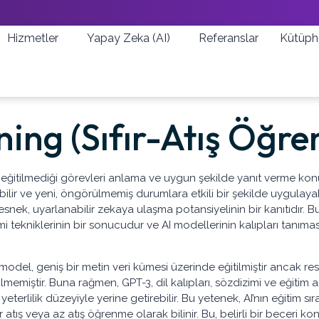
Hizmetler
Yapay Zeka (AI)
Referanslar
Kütüph
ing (Sıfır-Atış Öğr
a eğitilmediği görevleri anlama ve uygun şekilde yanıt verme ko
ebilir ve yeni, öngörülmemiş durumlara etkili bir şekilde uygulayabi
an esnek, uyarlanabilir zekaya ulaşma potansiyelinin bir kanıtıdır.
 tekniklerinin bir sonucudur ve AI modellerinin kalıpları tanımas
bu model, geniş bir metin veri kümesi üzerinde eğitilmiştir anca
memiştir. Buna rağmen, GPT-3, dil kalıpları, sözdizimi ve eğitim
 yeterlilik düzeyiyle yerine getirebilir. Bu yetenek, AI’nın eğitim
 atış veya az atış öğrenme olarak bilinir. Bu, belirli bir beceri kon