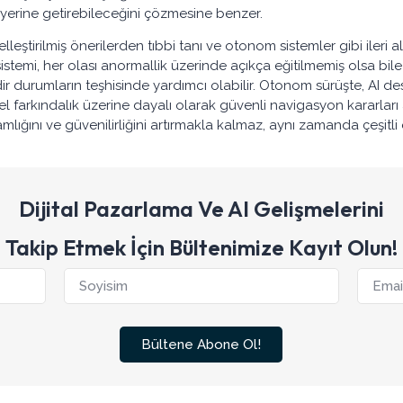
 yerine getirebileceğini çözmesine benzer.
elleştirilmiş önerilerden tıbbi tanı ve otonom sistemler gibi ileri a
AI sistemi, her olası anormallik üzerinde açıkça eğitilmemiş olsa 
ir durumların teşhisinde yardımcı olabilir. Otonom sürüşte, AI de
esel farkındalık üzerine dayalı olarak güvenli navigasyon kararl
lığını ve güvenilirliğini artırmakla kalmaz, aynı zamanda çeşitli end
Dijital Pazarlama Ve AI Gelişmelerini
Takip Etmek İçin Bültenimize Kayıt Olun!
Bültene Abone Ol!