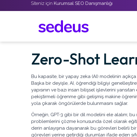
Siteniz için
Kurumsal SEO Danışmanlığı
Zero-Shot Learn
Bu kapasite, bir yapay zeka (AI) modelinin açıkç
Başka bir deyişle, AI, öğrendiği bilgiyi genelleştir
yapısının ve bazı insan bilişsel işlevlerini yansıt
pekiştirmeli öğrenme gibi gelişmiş makine öğrenimi
yola çıkarak öngörülerde bulunmasını sağlar.
Örneğin, GPT-3 gibi bir dil modelini ele alalım; 
problemlerini çözme konusunda özel olarak eğitil
derin anlayışına dayanarak bu görevleri belirli bir
görevleri yerine getirdiği durumları ifade eden sıfır