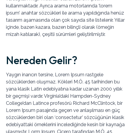
kullanmaktadır. Ayrıca arama motorlarında ‘lorem
ipsum’ anahtar sözcükleri ile arama yapıldığında henüz
tasarım aşamasında olan çok sayıda site listelenir. Yıllar
içinde, bazen kazara, bazen bilinçli olarak (örneğin
mizah katılarak), çeşitli sürümleri geliştirilmiştir.
Nereden Gelir?
Yaygın inancın tersine, Lorem Ipsum rastgele
sözcüklerden oluşmaz. Kökleri M.Ö. 45 tarihinden bu
yana klasik Latin edebiyatına kadar uzanan 2000 yıllık
bir geçmişi vardır. Virginia’daki Hampden-Sydney
College’dan Latince profesörü Richard McClintock, bir
Lorem Ipsum pasajında geçen ve anlaşılması en güç
sözcüklerden biri olan ‘consectetur’ sözcüğünün klasik
edebiyattaki örneklerini incelediğinde kesin bir kaynağa
ulaşmıştır. Lorm Ipsum, Çiçero tarafından M.Ö. 45