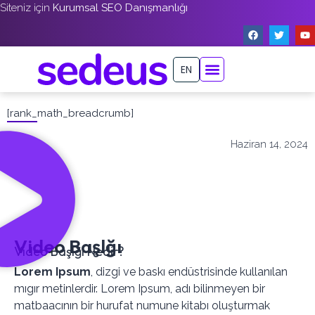
Siteniz için
Kurumsal SEO Danışmanlığı
EN
[rank_math_breadcrumb]
Haziran 14, 2024
Video Başlğı
Video Başlğı Nedir?
Lorem Ipsum
, dizgi ve baskı endüstrisinde kullanılan
mıgır metinlerdir. Lorem Ipsum, adı bilinmeyen bir
matbaacının bir hurufat numune kitabı oluşturmak