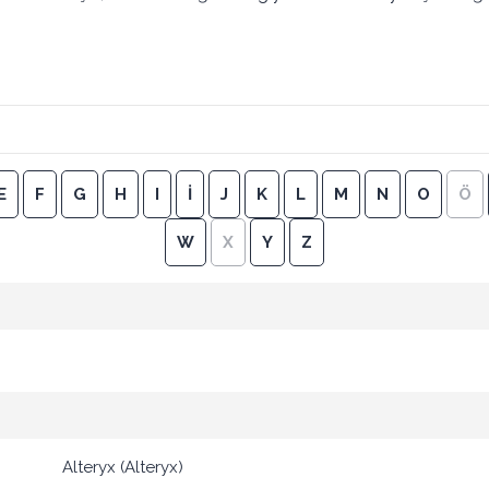
E
F
G
H
I
İ
J
K
L
M
N
O
Ö
W
X
Y
Z
Alteryx (Alteryx)