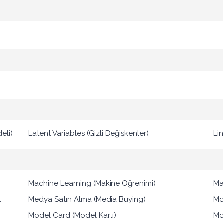
eli)
Latent Variables (Gizli Değişkenler)
Li
Machine Learning (Makine Öğrenimi)
Mar
t
Medya Satın Alma (Media Buying)
Mo
Model Card (Model Kartı)
Mo