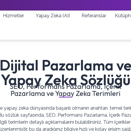
Hizmetler
Yapay Zeka (AI)
Referanslar
Kütüph
Dijital Pazarlama v
Yapay Zeka Sözlüğü
SEO, Performans Pazarlama, İçerik
Pazarlama ve Yapay Zeka Terimleri
ve yapay zeka dünyasında başarılı olmanın anahtarı, temel teri
Bu sözlük sayfasında, SEO, Performans Pazarlama, İçerik Paza
gili terimlerin detaylı açıklamalarını bulabilirsiniz. Tüm içerikle
zenlenmiştir, bu da aradığınız bilgiye hızlı ve kolay erişim sağl