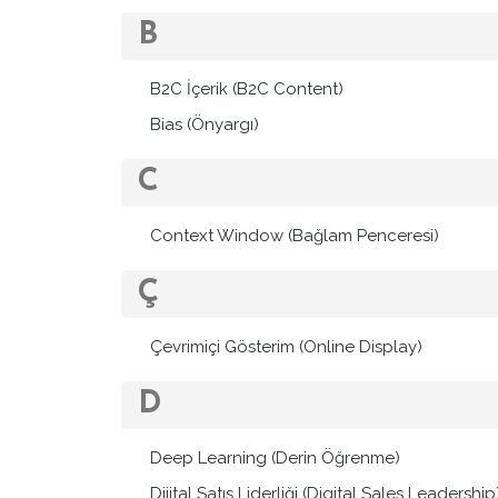
B
B2C İçerik (B2C Content)
Bias (Önyargı)
C
Context Window (Bağlam Penceresi)
Ç
Çevrimiçi Gösterim (Online Display)
D
Deep Learning (Derin Öğrenme)
Dijital Satış Liderliği (Digital Sales Leadership