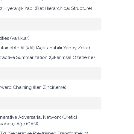
 Hiyerarşik Yapı (Flat Hierarchical Structure)
ities (Varlıklar)
plainable AI (XAI) (Açıklanabilir Yapay Zeka)
tractive Summarization (Çıkarımsal Özetleme)
rward Chaining (İleri Zincirleme)
nerative Adversarial Network (Üretici
kabetçi Ağ ) (GAN)
T-3 (Generative Pre-trained Transformer 3)