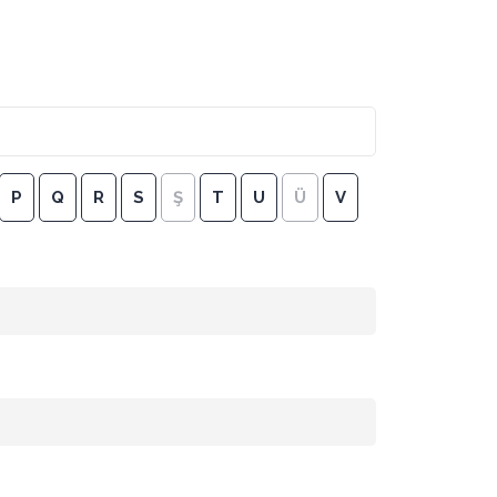
P
Q
R
S
Ş
T
U
Ü
V