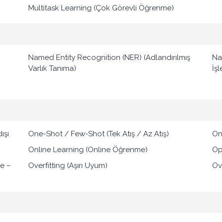
Multitask Learning (Çok Görevli Öğrenme)
Named Entity Recognition (NER) (Adlandırılmış
Na
Varlık Tanıma)
İş
ışı
One-Shot / Few-Shot (Tek Atış / Az Atış)
On
Online Learning (Online Öğrenme)
Op
ue –
Overfitting (Aşırı Uyum)
Ov