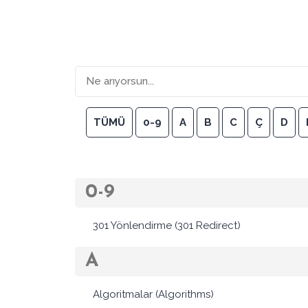
TÜMÜ
0-9
A
B
C
Ç
D
0-9
301 Yönlendirme (301 Redirect)
A
Algoritmalar (Algorithms)