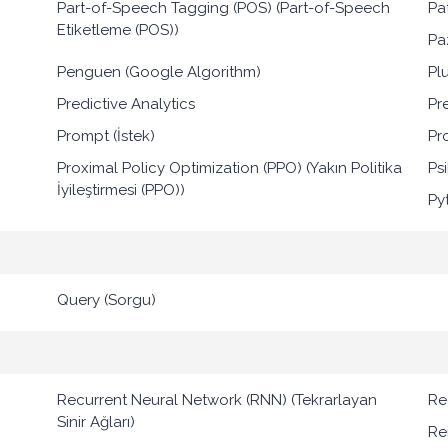
Part-of-Speech Tagging (POS) (Part-of-Speech
Pa
Etiketleme (POS))
Pa
Penguen (Google Algorithm)
Plu
Predictive Analytics
Pr
Prompt (İstek)
Pr
Proximal Policy Optimization (PPO) (Yakın Politika
Ps
İyileştirmesi (PPO))
Py
Query (Sorgu)
Recurrent Neural Network (RNN) (Tekrarlayan
Re
Sinir Ağları)
Re