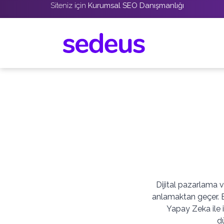
Siteniz için
Kurumsal SEO Danışmanlığı
Dijital pazarlama 
anlamaktan geçer. 
Yapay Zeka ile il
dü