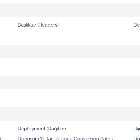
Başlıklar (Headers)
Bec
Deployment (Dağıtım)
Dij
)
Dönüşüm Yolları Raporu (Conversion Paths
Du