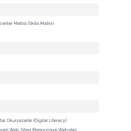
eriler Matrisi (Skills Matrix)
ital Okuryazarlık (Digital Literacy)
yarlı Web Sitesi (Responsive Website)