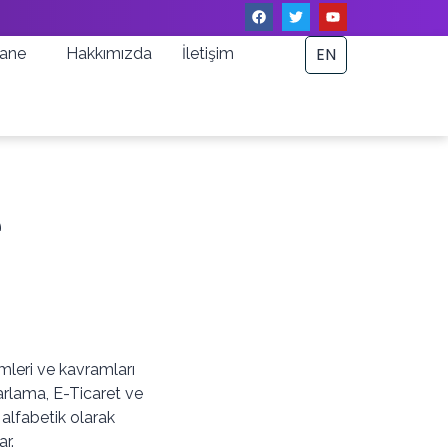
EN
ane
Hakkımızda
İletişim
e
mleri ve kavramları
rlama, E-Ticaret ve
r alfabetik olarak
ar.