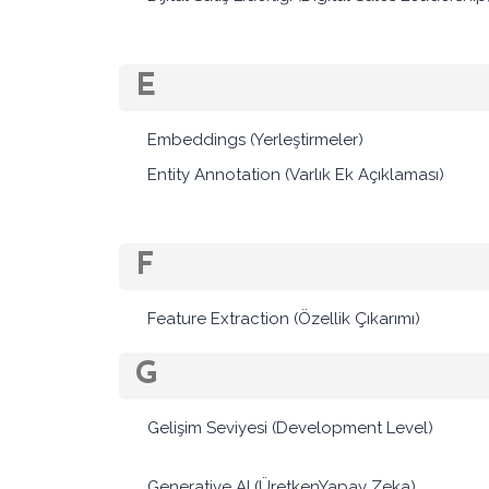
E
Embeddings (Yerleştirmeler)
Entity Annotation (Varlık Ek Açıklaması)
F
Feature Extraction (Özellik Çıkarımı)
G
Gelişim Seviyesi (Development Level)
Generative AI (ÜretkenYapay Zeka)