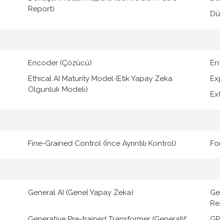
Report)
Düz
Encoder (Çözücü)
Ent
Ethical AI Maturity Model (Etik Yapay Zeka
Ex
Olgunluk Modeli)
Ex
Fine-Grained Control (İnce Ayrıntılı Kontrol)
Fo
General AI (Genel Yapay Zeka)
Ge
Re
Generative Pre-trained Transformer (Generatif
GP